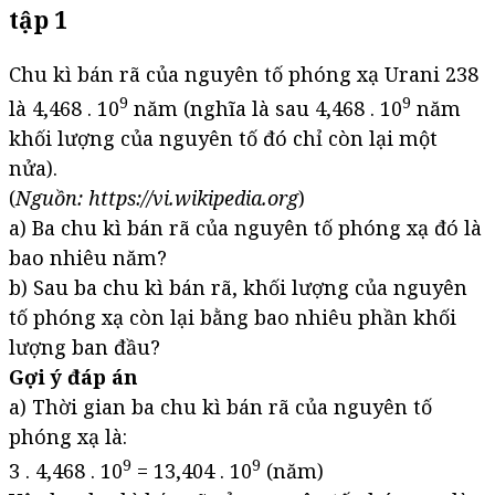
tập 1
Chu kì bán rã của nguyên tố phóng xạ Urani 238
9
9
là 4,468 . 10
năm (nghĩa là sau 4,468 . 10
năm
khối lượng của nguyên tố đó chỉ còn lại một
nửa).
(
Nguồn: https://vi.wikipedia.org
)
a) Ba chu kì bán rã của nguyên tố phóng xạ đó là
bao nhiêu năm?
b) Sau ba chu kì bán rã, khối lượng của nguyên
tố phóng xạ còn lại bằng bao nhiêu phần khối
lượng ban đầu?
Gợi ý đáp án
a) Thời gian ba chu kì bán rã của nguyên tố
phóng xạ là:
9
9
3 . 4,468 . 10
= 13,404 . 10
(năm)