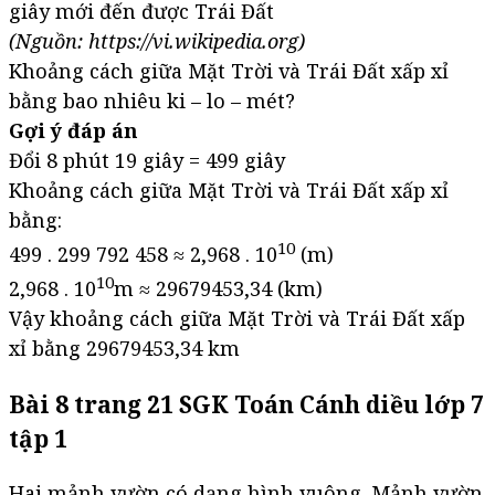
giây mới đến được Trái Đất
(Nguồn: https://vi.wikipedia.org)
Khoảng cách giữa Mặt Trời và Trái Đất xấp xỉ
bằng bao nhiêu ki – lo – mét?
Gợi ý đáp án
Đổi 8 phút 19 giây = 499 giây
Khoảng cách giữa Mặt Trời và Trái Đất xấp xỉ
bằng:
10
499 . 299 792 458 ≈ 2,968 . 10
(m)
10
2,968 . 10
m ≈ 29679453,34 (km)
Vậy khoảng cách giữa Mặt Trời và Trái Đất xấp
xỉ bằng 29679453,34 km
Bài 8 trang 21 SGK Toán Cánh diều lớp 7
tập 1
Hai mảnh vườn có dạng hình vuông. Mảnh vườn