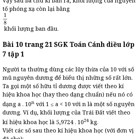
Vậy sau ba chu kì bán rã, khối lượng của nguyên
tố phóng xạ còn lại bằng
khối lượng ban đầu.
Bài 10 trang 21 SGK Toán Cánh diều lớp
7 tập 1
Người ta thường dùng các lũy thừa của 10 với số
mũ nguyên dương để biểu thị những số rất lớn.
Ta gọi một số hữu tỉ dương được viết theo kí
hiệu khoa học (hay theo dạng chuẩn) nếu nó có
n
dạng a . 10
với 1 ≤ a < 10 với n là một số nguyên
dương. Ví dụ, khối lượng của Trái Đất viết theo
24
kí hiệu khoa học là 5,9724 . 10
kg.
Viết các số sau theo kí hiệu khoa học (với đơn vị
đã cho):