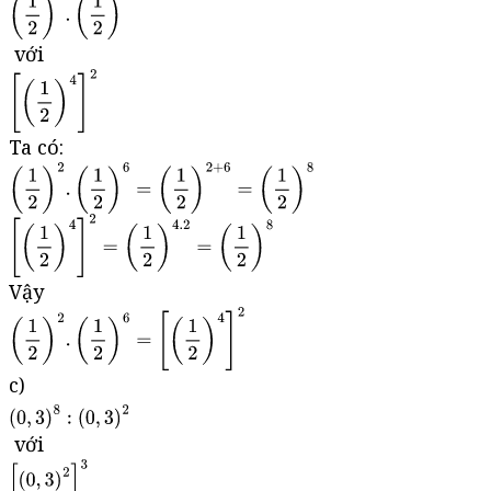
với
Ta có:
Vậy
c)
với