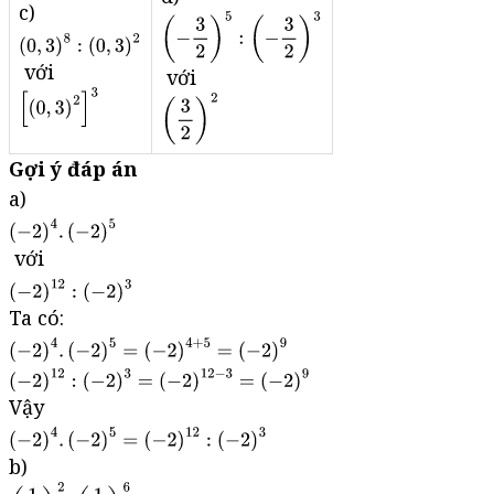
c)
với
với
Gợi ý đáp án
a)
với
Ta có:
Vậy
b)