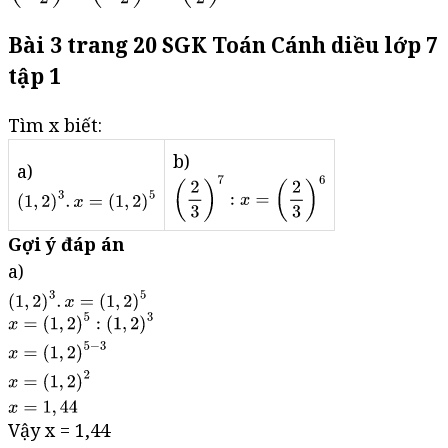
Bài 3 trang 20 SGK Toán Cánh diều lớp 7
tập 1
Tìm x biết:
b)
a)
Gợi ý đáp án
a)
Vậy x = 1,44