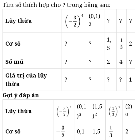
Tìm số thích hợp cho ? trong bảng sau:
(0,1)
Lũy thừa
?
?
?
3
1,
Cơ số
?
?
2
5
Số mũ
?
?
2
4
?
Giá trị của lũy
?
?
?
?
1
thừa
Gợi ý đáp án
(0,1
(1,5
(2)
Lũy thừa
3
2
0
)
)
Cơ số
0,1
1,5
2