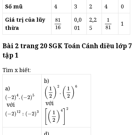
Số mũ
4
3
2
4
0
Giá trị của lũy
0,0
2,2
1
thừa
01
5
Bài 2 trang 20 SGK Toán Cánh diều lớp 7
tập 1
Tìm x biết:
b)
a)
với
với
d)