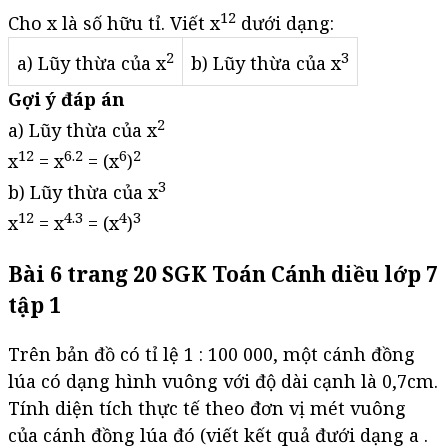
12
Cho x là số hữu tỉ. Viết x
dưới dạng:
2
3
a) Lũy thừa của x
b) Lũy thừa của x
Gợi ý đáp án
2
a) Lũy thừa của x
12
6.2
6
2
x
= x
= (x
)
3
b) Lũy thừa của x
12
4.3
4
3
x
= x
= (x
)
Bài 6 trang 20 SGK Toán Cánh diều lớp 7
tập 1
Trên bản đồ có tỉ lệ 1 : 100 000, một cánh đồng
lúa có dạng hình vuông với độ dài cạnh là 0,7cm.
Tính diện tích thực tế theo đơn vị mét vuông
của cánh đồng lúa đó (viết kết quả đưới dạng a .