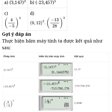
3
5
a) (3,147)
b) (-23,457)
c)
d)
Gợi ý đáp án
Thực hiện bấm máy tính ta được kết quả như
sau: