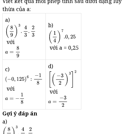
Viết kết quả mỗi phép tính sau dưới dạng lũy
thừa của a:
a)
b)
với
với a = 0,25
d)
c)
với
với
Gợi ý đáp án
a)