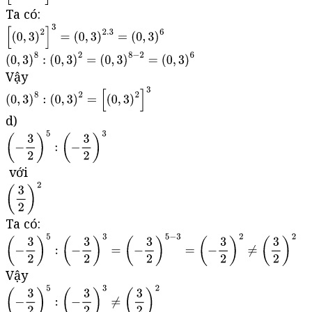
Ta có:
Vậy
d)
với
Ta có:
Vậy