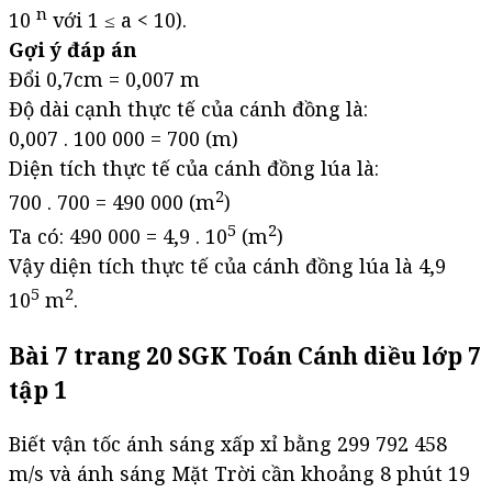
n
10
với 1 ≤ a < 10).
Gợi ý đáp án
Đổi 0,7cm = 0,007 m
Độ dài cạnh thực tế của cánh đồng là:
0,007 . 100 000 = 700 (m)
Diện tích thực tế của cánh đồng lúa là:
2
700 . 700 = 490 000 (m
)
5
2
Ta có: 490 000 = 4,9 . 10
(m
)
Vậy diện tích thực tế của cánh đồng lúa là 4,9
5
2
10
m
.
Bài 7 trang 20 SGK Toán Cánh diều lớp 7
tập 1
Biết vận tốc ánh sáng xấp xỉ bằng 299 792 458
m/s và ánh sáng Mặt Trời cần khoảng 8 phút 19