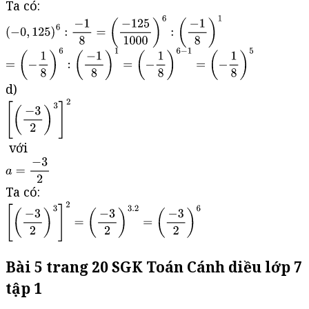
Ta có:
d)
với
Ta có:
Bài 5 trang 20 SGK Toán Cánh diều lớp 7
tập 1