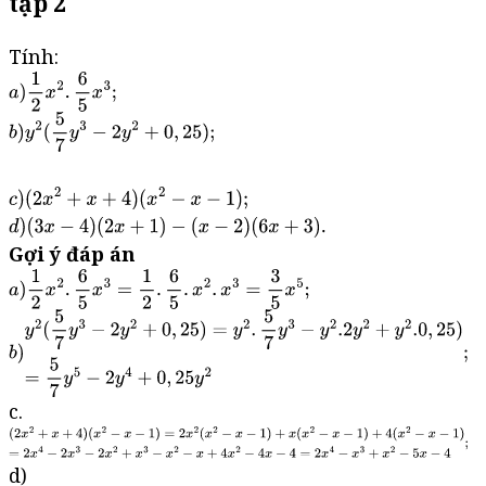
tập 2
Tính:
Gợi ý đáp án
c.
d)