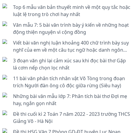
Top 6 mẫu văn bản thuyết minh về một quy tắc hoặc
luật lệ trong trò chơi hay nhất
Văn mẫu 7: 5 bài văn trình bày ý kiến về những hoạt
động thiện nguyện vì cộng đồng
Viết bài văn nghị luận khoảng 400 chữ trình bày suy
nghĩ của em về một câu tục ngữ hoặc danh ngôn
bàn về một vấn đề trong đời sống
3 đoạn văn ghi lại cảm xúc sau khi đọc bài thơ Gặp
lá cơm nếp chọn lọc nhất
11 bài văn phân tích nhân vật Võ Tòng trong đoạn
trích Người đàn ông cô độc giữa rừng (Siêu hay)
Những bài văn mẫu lớp 7: Phân tích bài thơ Đợi mẹ
hay, ngắn gọn nhất
Đề thi cuối kì 2 Toán 7 năm 2022 - 2023 trường THCS
Giảng Võ - Hà Nội
Đề thi HSG Văn 7 Phòng GD-ĐT huyện Lục Ngạn