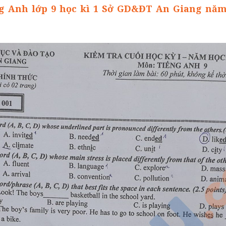
ng Anh lớp 9 học kì 1 Sở GD&ĐT An Giang năm