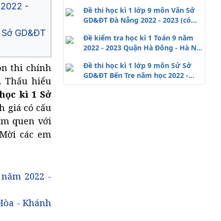
2022 - 2023
 2022 -
Đề thi học kì 1 lớp 9 môn Văn Sở
GD&ĐT Đà Nẵng 2022 - 2023 (có
đáp án)
23 Sở GD&ĐT
Đề kiểm tra học kì 1 Toán 9 năm
2022 - 2023 Quận Hà Đông - Hà Nội
(có đáp án)
Đề thi học kì 1 lớp 9 môn Sử Sở
ôn thi chính
GD&ĐT Bến Tre năm học 2022 -
n. Thấu hiểu
2023
học kì 1
Sở
h giá có cấu
làm quen với
 Mời các em
 năm 2022 -
 Hòa - Khánh