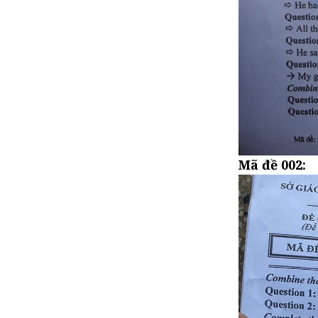
Mã đề 002: