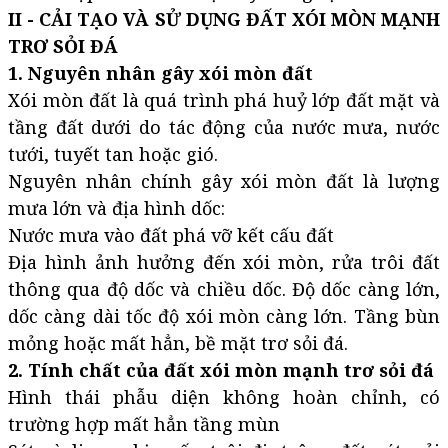
II - CẢI TẠO VÀ SỬ DỤNG ĐẤT XÓI MÒN MẠNH
TRƠ SỎI ĐÁ
1. Nguyên nhân gây xói mòn đất
Xói mòn đất là quá trình phá huỷ lớp đất mặt và
tầng đất dưới do tác động của nước mưa, nước
tưới, tuyết tan hoặc gió.
Nguyên nhân chính gây xói mòn đất là lượng
mưa lớn và địa hình dốc:
Nước mưa vào đất phá vỡ kết cấu đất
Địa hình ảnh hưởng đến xói mòn, rửa trôi đất
thông qua độ dốc và chiều dốc. Độ dốc càng lớn,
dốc càng dài tốc độ xói mòn càng lớn. Tầng bùn
mỏng hoặc mất hẳn, bề mặt trơ sỏi đá.
2. Tính chất của đất xói mòn mạnh trơ sỏi đá
Hình thái phẫu diện không hoàn chỉnh, có
trường hợp mất hẳn tầng mùn