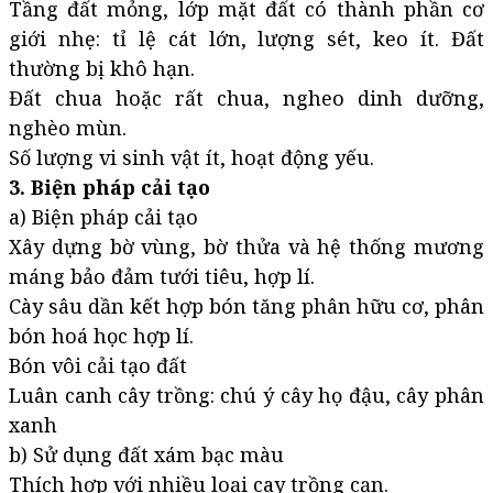
Tầng đất mỏng, lớp mặt đất có thành phần cơ
giới nhẹ: tỉ lệ cát lớn, lượng sét, keo ít. Đất
thường bị khô hạn.
Đất chua hoặc rất chua, ngheo dinh dưỡng,
nghèo mùn.
Số lượng vi sinh vật ít, hoạt động yếu.
3. Biện pháp cải tạo
a) Biện pháp cải tạo
Xây dựng bờ vùng, bờ thửa và hệ thống mương
máng bảo đảm tưới tiêu, hợp lí.
Cày sâu dần kết hợp bón tăng phân hữu cơ, phân
bón hoá học hợp lí.
Bón vôi cải tạo đất
Luân canh cây trồng: chú ý cây họ đậu, cây phân
xanh
b) Sử dụng đất xám bạc màu
Thích hợp với nhiều loại cay trồng cạn.