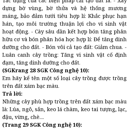
Tác dụng của các biện pháp cải tạo đất là: - Xây
dựng bờ vùng, bờ thửa và hệ thống mương
máng, bảo đảm tưới tiêu hợp lí: Khắc phục hạn
hán, tạo môi trường thuận lợi cho vi sinh vật
hoạt động. - Cày sâu dần kết hợp bón tăng phân
hữu cơ và bón phân hóa học hợp lí: Để tăng dinh
dưỡng cho đất. - Bón vôi cả tạo đất: Giảm chua. -
Luân canh cây trồng: Tăng vi sinh vật cố định
đạm, tăng dinh dưỡng cho đất.
(SGKrang 28 SGK Công nghệ 10):
Em hãy kể tên một số loại cây trồng được trồng
trên đất xám bạc màu.
Trả lời:
Những cây phù hợp trồng trên đất xám bạc màu
là: Lúa, ngô, sắn, keo lá chàm, keo tai tượng, lạc,
đậu, vừng, chè....
(Trang 29 SGK Công nghệ 10):