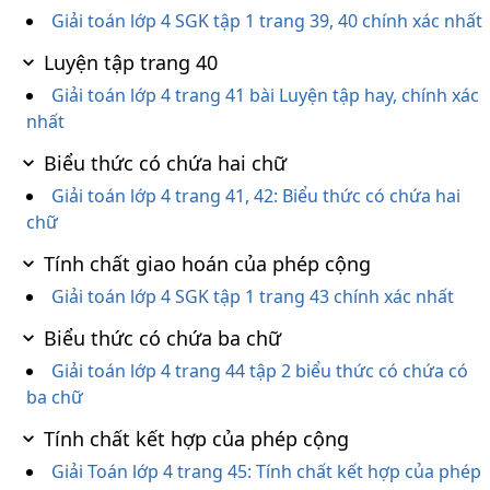
Giải toán lớp 4 SGK tập 1 trang 39, 40 chính xác nhất
Luyện tập trang 40
Giải toán lớp 4 trang 41 bài Luyện tập hay, chính xác
nhất
Biểu thức có chứa hai chữ
Giải toán lớp 4 trang 41, 42: Biểu thức có chứa hai
chữ
Tính chất giao hoán của phép cộng
Giải toán lớp 4 SGK tập 1 trang 43 chính xác nhất
Biểu thức có chứa ba chữ
Giải toán lớp 4 trang 44 tập 2 biểu thức có chứa có
ba chữ
Tính chất kết hợp của phép cộng
Giải Toán lớp 4 trang 45: Tính chất kết hợp của phép