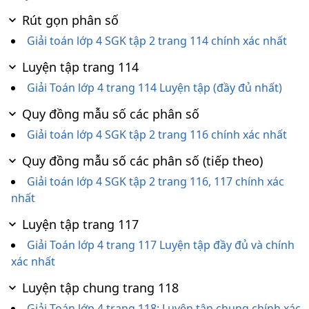
Rút gọn phân số
Giải toán lớp 4 SGK tập 2 trang 114 chính xác nhất
Luyện tập trang 114
Giải Toán lớp 4 trang 114 Luyện tập (đầy đủ nhất)
Quy đồng mẫu số các phân số
Giải toán lớp 4 SGK tập 2 trang 116 chính xác nhất
Quy đồng mẫu số các phân số (tiếp theo)
Giải toán lớp 4 SGK tập 2 trang 116, 117 chính xác
nhất
Luyện tập trang 117
Giải Toán lớp 4 trang 117 Luyện tập đầy đủ và chính
xác nhất
Luyện tập chung trang 118
Giải Toán lớp 4 trang 118: Luyện tập chung chính xác