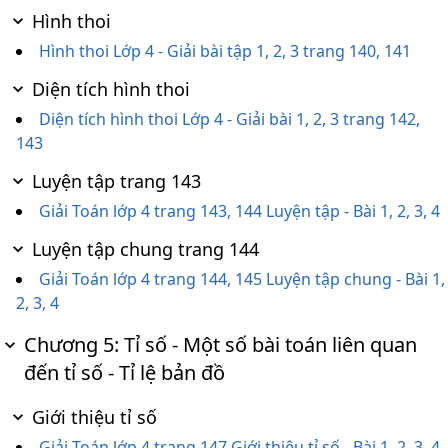
Hình thoi
Hình thoi Lớp 4 - Giải bài tập 1, 2, 3 trang 140, 141
Diện tích hình thoi
Diện tích hình thoi Lớp 4 - Giải bài 1, 2, 3 trang 142,
143
Luyện tập trang 143
Giải Toán lớp 4 trang 143, 144 Luyện tập - Bài 1, 2, 3, 4
Luyện tập chung trang 144
Giải Toán lớp 4 trang 144, 145 Luyện tập chung - Bài 1,
2, 3, 4
Chương 5: Tỉ số - Một số bài toán liên quan
đến tỉ số - Tỉ lệ bản đồ
Giới thiệu tỉ số
Giải Toán lớp 4 trang 147 Giới thiệu tỉ số - Bài 1, 2, 3, 4