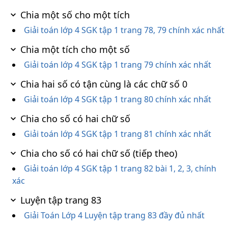
Chia một số cho một tích
Giải toán lớp 4 SGK tập 1 trang 78, 79 chính xác nhất
Chia một tích cho một số
Giải toán lớp 4 SGK tập 1 trang 79 chính xác nhất
Chia hai số có tận cùng là các chữ số 0
Giải toán lớp 4 SGK tập 1 trang 80 chính xác nhất
Chia cho số có hai chữ số
Giải toán lớp 4 SGK tập 1 trang 81 chính xác nhất
Chia cho số có hai chữ số (tiếp theo)
Giải toán lớp 4 SGK tập 1 trang 82 bài 1, 2, 3, chính
xác
Luyện tập trang 83
Giải Toán Lớp 4 Luyện tập trang 83 đầy đủ nhất