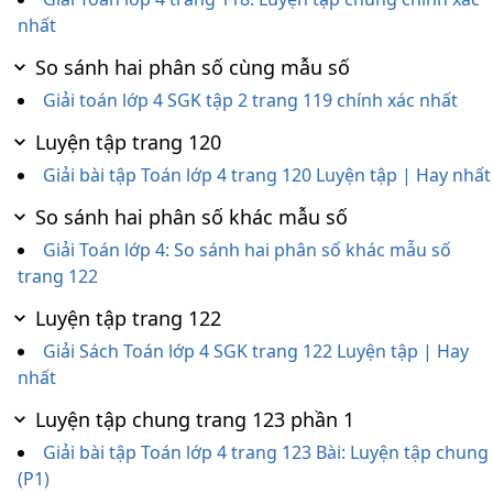
nhất
So sánh hai phân số cùng mẫu số
Giải toán lớp 4 SGK tập 2 trang 119 chính xác nhất
Luyện tập trang 120
Giải bài tập Toán lớp 4 trang 120 Luyện tập | Hay nhất
So sánh hai phân số khác mẫu số
Giải Toán lớp 4: So sánh hai phân số khác mẫu số
trang 122
Luyện tập trang 122
Giải Sách Toán lớp 4 SGK trang 122 Luyện tập | Hay
nhất
Luyện tập chung trang 123 phần 1
Giải bài tập Toán lớp 4 trang 123 Bài: Luyện tập chung
(P1)