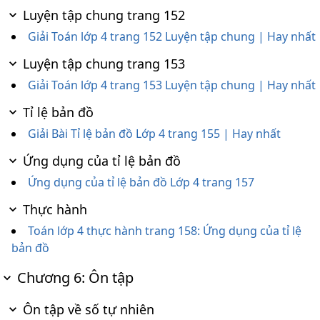
Luyện tập chung trang 152
Giải Toán lớp 4 trang 152 Luyện tập chung | Hay nhất
Luyện tập chung trang 153
Giải Toán lớp 4 trang 153 Luyện tập chung | Hay nhất
Tỉ lệ bản đồ
Giải Bài Tỉ lệ bản đồ Lớp 4 trang 155 | Hay nhất
Ứng dụng của tỉ lệ bản đồ
Ứng dụng của tỉ lệ bản đồ Lớp 4 trang 157
Thực hành
Toán lớp 4 thực hành trang 158: Ứng dụng của tỉ lệ
bản đồ
Chương 6: Ôn tập
Ôn tập về số tự nhiên