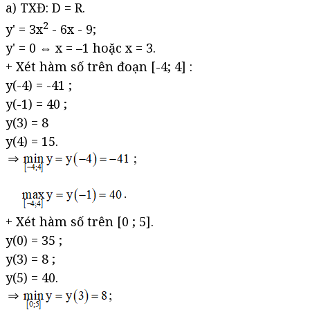
a) TXĐ: D = R.
2
y' = 3x
- 6x - 9;
y' = 0 ⇔ x = –1 hoặc x = 3.
+ Xét hàm số trên đoạn [-4; 4] :
y(-4) = -41 ;
y(-1) = 40 ;
y(3) = 8
y(4) = 15.
+ Xét hàm số trên [0 ; 5].
y(0) = 35 ;
y(3) = 8 ;
y(5) = 40.