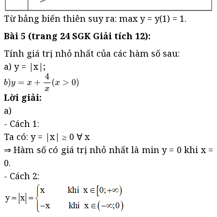
Từ bảng biến thiên suy ra: max y = y(1) = 1.
Bài 5 (trang 24 SGK Giải tích 12):
Tính giá trị nhỏ nhất của các hàm số sau:
a) y = |x|;
Lời giải:
a)
- Cách 1:
Ta có: y = |x| ≥ 0 ∀ x
⇒ Hàm số có giá trị nhỏ nhất là min y = 0 khi x =
0.
- Cách 2: