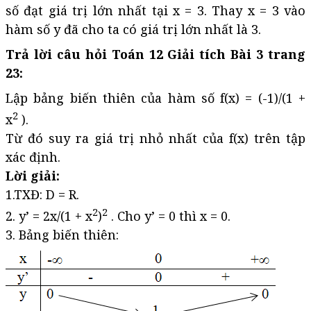
số đạt giá trị lớn nhất tại x = 3. Thay x = 3 vào
hàm số y đã cho ta có giá trị lớn nhất là 3.
Trả lời câu hỏi Toán 12 Giải tích Bài 3 trang
23:
Lập bảng biến thiên của hàm số f(x) = (-1)/(1 +
2
x
).
Từ đó suy ra giá trị nhỏ nhất của f(x) trên tập
xác định.
Lời giải:
1.TXĐ: D = R.
2
2
2. y’ = 2x/(1 + x
)
. Cho y’ = 0 thì x = 0.
3. Bảng biến thiên: