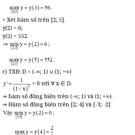
+ Xét hàm số trên [2; 5].
y(2) = 6;
y(5) = 552.
c) TXĐ: D = (-∞; 1) ∪ (1; +∞)
> 0 với ∀ x ∈ D.
⇒ hàm số đồng biến trên (-∞; 1) và (1; +∞).
⇒ Hàm số đồng biến trên [2; 4] và [-3; -2]