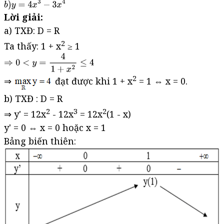
Lời giải:
a) TXĐ: D = R
2
Ta thấy: 1 + x
≥ 1
2
⇒
đạt được khi 1 + x
= 1 ⇔ x = 0.
b) TXĐ : D = R
2
3
2
⇒ y' = 12x
- 12x
= 12x
(1 - x)
y' = 0 ⇔ x = 0 hoặc x = 1
Bảng biến thiên: