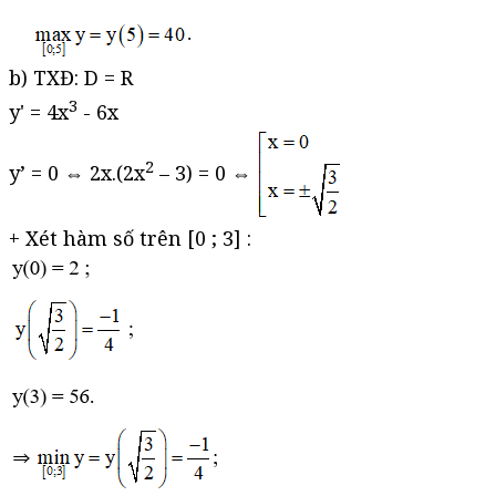
b) TXĐ: D = R
3
y' = 4x
- 6x
2
y’ = 0 ⇔ 2x.(2x
– 3) = 0 ⇔
+ Xét hàm số trên [0 ; 3] :