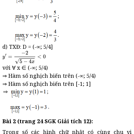
d) TXĐ: D = (-∞; 5/4]
với ∀ x ∈ (-∞; 5/4)
⇒ Hàm số nghịch biến trên (-∞; 5/4)
⇒ Hàm số nghịch biến trên [-1; 1]
Bài 2 (trang 24 SGK Giải tích 12):
Trong số các hình chữ nhật có cùng chu vi