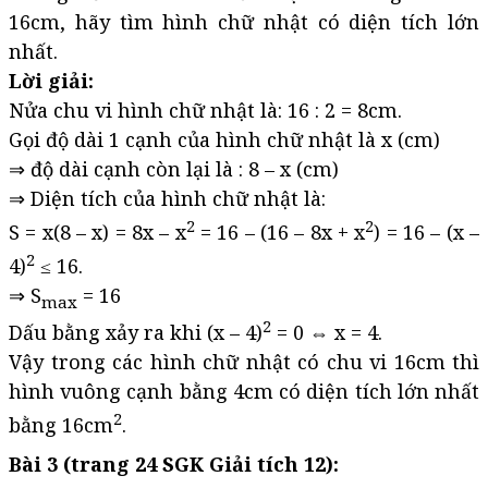
16cm, hãy tìm hình chữ nhật có diện tích lớn
nhất.
Lời giải:
Nửa chu vi hình chữ nhật là: 16 : 2 = 8cm.
Gọi độ dài 1 cạnh của hình chữ nhật là x (cm)
⇒ độ dài cạnh còn lại là : 8 – x (cm)
⇒ Diện tích của hình chữ nhật là:
2
2
S = x(8 – x) = 8x – x
= 16 – (16 – 8x + x
) = 16 – (x –
2
4)
≤ 16.
⇒ S
= 16
max
2
Dấu bằng xảy ra khi (x – 4)
= 0 ⇔ x = 4.
Vậy trong các hình chữ nhật có chu vi 16cm thì
hình vuông cạnh bằng 4cm có diện tích lớn nhất
2
bằng 16cm
.
Bài 3 (trang 24 SGK Giải tích 12):