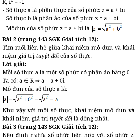
R, i
= -1
- Số thực a là phần thực của số phức: z = a + bi
- Số thực b là phần ảo của số phức z = a + bi
- Môđun của số phức z = a + bi là
Bài 2 (trang 143 SGK Giải tích 12):
Tìm mối liên hệ giữa khái niêm mô đun và khái
niệm giá trị
tuyệt đối
của số thực.
Lời giải:
Mỗi số thực a là một số phức có phần ảo bằng 0.
Ta có: a ∈ R ⇒ a = a + 0i
Mô đun của số thực a là:
Như vậy với một số thực, khái niệm mô đun và
khái niệm giá trị
tuyệt đối
là đồng nhất.
Bài 3 (trang 143 SGK Giải tích 12):
Nêu định nghĩa số phức liên hợp với số phức z.