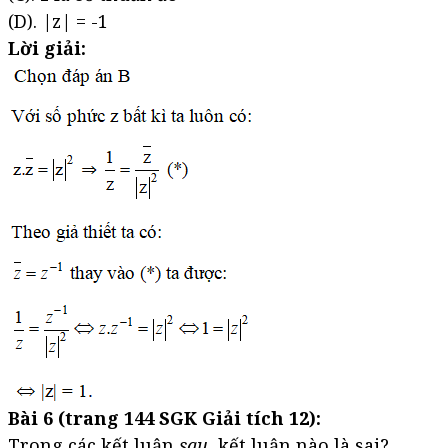
(D). |z| = -1
Lời giải:
Bài 6 (trang 144 SGK Giải tích 12):
Trong các kết luận
sau
, kết luận nào là sai?