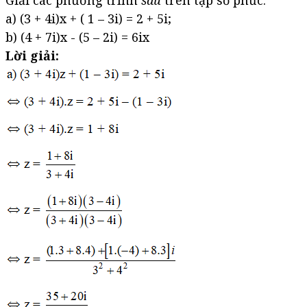
a) (3 + 4i)x + ( 1 – 3i) = 2 + 5i;
b) (4 + 7i)x - (5 – 2i) = 6ix
Lời giải: