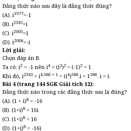
Đẳng thức nào
sau
đây là đẳng thức đúng?
1977
(A). i
=-1
2345
(B). i
=i
2005
(C). i
=1
2006
(D). i
=-i
Lời giải:
Chọn đáp án B.
2
4
2
2
2
Ta có: i
= -1 nên i
= (i
)
= (-1)
= 1
2345
4.586 + 1
4
586
586
Khi đó, i
= i
= (i
)
.i = 1
. i = i.
Bài 4 (trang 144 SGK Giải tích 12):
Đẳng thức nào trong các đẳng thức
sau
là đúng?
8
(A). (1 + i)
= -16
8
(B). (1+i)
= 16i
8
(C). (1+i)
= 16
8
(D). (1+i)
= -16i