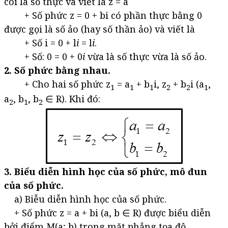
coi là số thực và viết là z = a
+ Số phức z = 0 + bi có phần thực bằng 0
được gọi là số ảo (hay số thần ảo) và viết là
+ Số i = 0 + l
i
= l
i
.
+ Số: 0 = 0 + 0
i
vừa là số thực vừa là số ảo.
2. Số phức bằng nhau.
+ Cho hai số phức z
= a
+ b
i, z
+ b
i (a
,
1
1
1
2
2
1
a
, b
, b
∈ R). Khi đó:
2
1
2
3. Biểu diễn hình học của số phức, mô đun
của số phức.
a) Biễu diễn hình học của số phức.
+ Số phức z = a + bi (a, b ∈ R) được biểu diễn
bởi điểm M(a; b) trong mặt phẳng tọa độ.