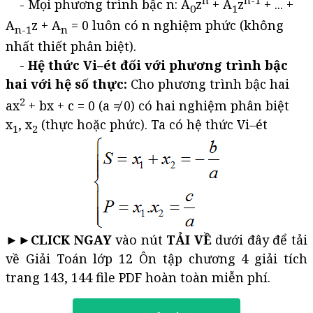
n
n-1
- Mọi phương trình bậc n: A
z
+ A
z
+ ... +
0
1
A
z + A
= 0 luôn có n nghiệm phức (không
n-1
n
nhất thiết phân biệt).
-
Hệ thức Vi–ét đối với phương trình bậc
hai với hệ số thực:
Cho phương trình bậc hai
2
ax
+ bx + c = 0 (a ≠ 0) có hai nghiệm phân biệt
x
, x
(thực hoặc phức). Ta có hệ thức Vi–ét
1
2
►►
CLICK NGAY
vào nút
TẢI VỀ
dưới đây để tải
về Giải Toán lớp 12 Ôn tập chương 4 giải tích
trang 143, 144 file PDF hoàn toàn miễn phí.