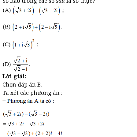
Số nào trong các số
sau
là số thực?
Lời giải:
Chọn đáp án B.
Ta xét các phương án :