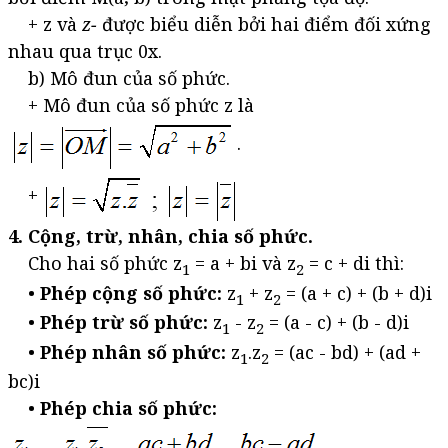
+ z và
z−
được biểu diễn bởi hai điểm đối xứng
nhau qua trục 0x.
b) Mô đun của số phức.
+ Mô đun của số phức z là
.
+
4. Cộng, trừ, nhân, chia số phức.
Cho hai số phức z
= a + bi và z
= c + di thì:
1
2
•
Phép cộng số phức:
z
+ z
= (a + c) + (b + d)i
1
2
•
Phép trừ số phức:
z
- z
= (a - c) + (b - d)i
1
2
•
Phép nhân số phức:
z
.z
= (ac - bd) + (ad +
1
2
bc)i
•
Phép chia số phức: