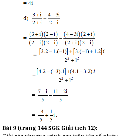
Bài 9 (trang 144 SGK Giải tích 12):
Giải các phương trình
sau
trên tập số phức: