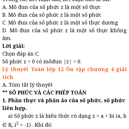
A. Mô đun của số phức z là một số thực
B. Mô đun của số phức z là một số phức
C. Mô đun của số phức z là một số thực dương
D. Mô đun của số phức z là một số thực không
âm.
Lời giải:
Chọn đáp án C.
Số phức z = 0 có môđun |z| = 0.
Lý thuyết Toán lớp 12 Ôn tập chương 4 giải
tích
A. Tóm tắt lý thuyết
** SỐ PHỨC VÀ CÁC PHÉP TOÁN
1. Phần thực và phần ảo của số phức, số phức
liên hợp.
a) Số phức z là biểu thức có dạng z = a + bi (a, b
2
∈ R, i
= -1) . Khi đó: