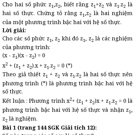
Cho hai số phức z
,z
, biết rằng z
+z
và z
.z
là
1
2
1
2
1
2
hai số thực. Chứng tỏ rằng z
,z
là hai nghiệm
1
2
của một phương trình bậc hai với hệ số thực.
Lời giải:
Cho các số phức z
, z
khi đó z
, z
là các nghiệm
1
2
1
2
của phương trình:
(x - z
)(x - z
) = 0
1
2
2
x
+ (z
+ z
).x + z
.z
= 0 (*)
1
2
1
2
Theo giả thiết z
+ z
và z
.z
là hai số thực nên
1
2
1
2
phương trình (*) là phương trình bậc hai với hệ
số thực.
2
Kết luận : Phương trình x
+ (z
+ z
)x + z
.z
= 0 là
1
2
1
2
phương trình bậc hai với hệ số thực và nhận z
,
1
z
là nghiệm.
2
Bài 1 (trang 144 SGK Giải tích 12):