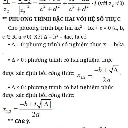
(với z
≠ 0)
2
** PHƯƠNG TRÌNH BẬC HAI VỚI HỆ SỐ THỰC
2
Cho phương trình bậc hai ax
+ bx + c = 0 (a, b,
2
c ∈ R; a ≠ 0). Xét Δ = b
- 4ac, ta có
• Δ = 0: phương trình có nghiệm thực x = -b/2a
.
• Δ > 0 : phương trình có hai nghiệm thực
được xác định bởi
cô
ng thức:
.
• Δ < 0 : phương trình có hai nghiệm phức
được xác định bởi
cô
ng thức:
.
**
Chú
ý.