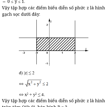
⇔ 0 ≤ y ≤ 1.
Vậy tập hợp các điểm biểu diễn số phức z là hình
gạch sọc dưới đây:
Vậy tập hợp các điểm biểu diễn số phức z là hình
tròn tâm O(0; 0), bán kính R = 2.