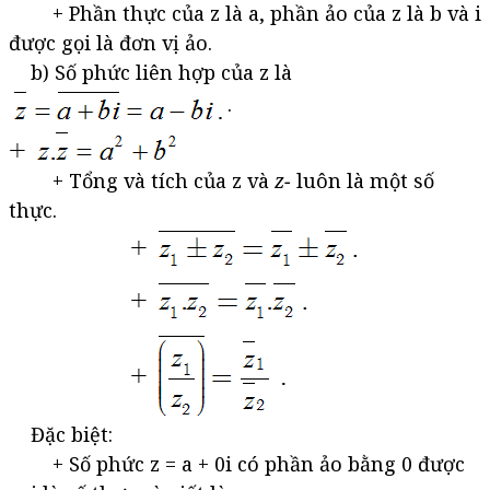
+ Phần thực của z là a, phần ảo của z là b và i
được gọi là đơn vị ảo.
b) Số phức liên hợp của z là
.
+ Tổng và tích của z và
z−
luôn là một số
thực.
Đặc biệt:
+ Số phức z = a + 0i có phần ảo bằng 0 được