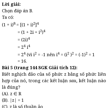
Lời giải:
Chọn đáp án B.
Ta có:
8
2
4
(1 + i)
= [(1 + i)
]
2
4
= (1 + 2i + i
)
4
= (2i)
4
4
= 2
i
4
2
4
2
2
2
= 2
(vì i
= -1 nên i
= (i
)
= (-1)
= 1
= 16.
Bài 5 (trang 144 SGK Giải tích 12):
Biết nghịch đảo của số phức z bằng số phức liên
hợp của nó, trong các kết luận
sau
, kết luận nào
là đúng?
(A). z ∈ R
(B). |z| = 1
(C). z là số thuần ảo