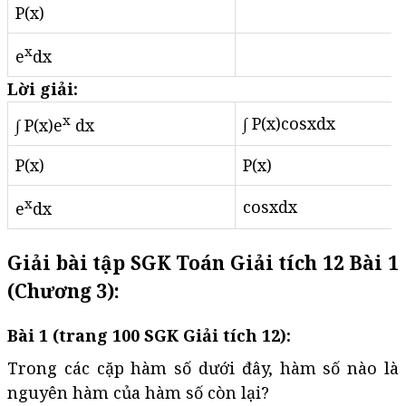
P(x)
x
e
dx
Lời giải:
x
∫ P(x)cosxdx
∫ P(x)e
dx
P(x)
P(x)
x
cosxdx
e
dx
Giải bài tập SGK Toán Giải tích 12 Bài 1
(Chương 3):
Bài 1 (trang 100 SGK Giải tích 12):
Trong các cặp hàm số dưới đây, hàm số nào là
nguyên hàm của hàm số còn lại?