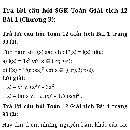
Trả lời câu hỏi SGK Toán Giải tích 12
Bài 1 (Chương 3):
Trả lời câu hỏi Toán 12 Giải tích Bài 1 trang
93 (1):
Tìm hàm số F(x) sao cho F’(x) = f(x) nếu:
2
a) f(x) = 3x
với x ∈ (-∞; +∞);
2
b) f(x) = 1/(cos⁡x)
với x ∈ ((-π)/2; π/2).
Lời giải:
3
3
2
F(x) = x
vì (x
)' = 3x
2
F(x) = tanx vì (tanx)' = 1/(cos⁡x)
.
Trả lời câu hỏi Toán 12 Giải tích Bài 1 trang
93 (2):
Hãy tìm thêm những nguyên hàm khác của các