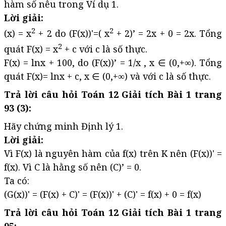
hàm số nêu trong Ví dụ 1.
Lời giải:
2
2
(x) = x
+ 2 do (F(x))'=( x
+ 2)’ = 2x + 0 = 2x. Tổng
2
quát F(x) = x
+ c với c là số thực.
F(x) = lnx + 100, do (F(x))’ = 1/x , x ∈ (0,+∞). Tổng
quát F(x)= lnx + c, x ∈ (0,+∞) và với c là số thực.
Trả lời câu hỏi Toán 12 Giải tích Bài 1 trang
93 (3):
Hãy chứng minh Định lý 1.
Lời giải:
Vì F(x) là nguyên hàm của f(x) trên K nên (F(x))' =
f(x). Vì C là hằng số nên (C)’ = 0.
Ta có:
(G(x))' = (F(x) + C)' = (F(x))' + (C)' = f(x) + 0 = f(x)
Trả lời câu hỏi Toán 12 Giải tích Bài 1 trang