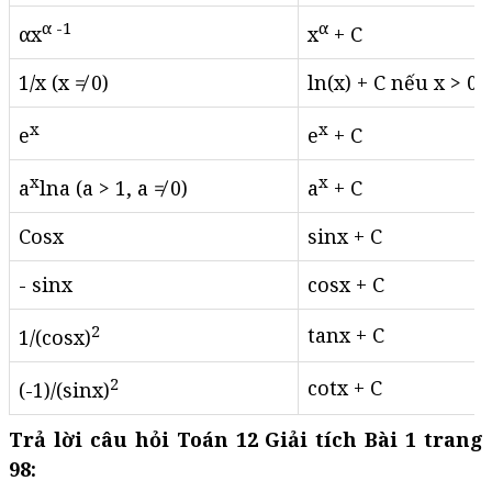
α -1
α
αx
x
+ C
1/x (x ≠ 0)
ln⁡(x) + C nếu x > 0, 
x
x
e
e
+ C
x
x
a
lna (a > 1, a ≠ 0)
a
+ C
Cosx
sinx + C
- sinx
cosx + C
2
tanx + C
1/(cosx)
2
cotx + C
(-1)/(sinx)
Trả lời câu hỏi Toán 12 Giải tích Bài 1 trang
98: