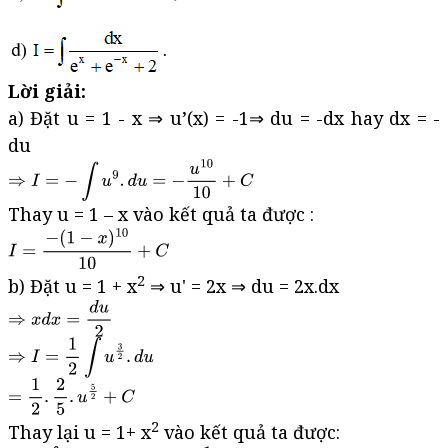
Lời giải:
a) Đặt u = 1 - x ⇒ u’(x) = -1⇒ du = -dx hay dx = -
du
Thay u = 1 – x vào kết quả ta được :
2
b) Đặt u = 1 + x
⇒ u' = 2x ⇒ du = 2x.dx
2
Thay lại u = 1+ x
vào kết quả ta được: