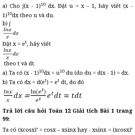
10
a) Cho ∫(x - 1)
dx. Đặt u = x – 1, hãy viết (x -
10
1)
dx theo u và du.
b) ∫
t
Đặt x = e
, hãy viết
theo t và dt.
10
10
a) Ta có (x - 1)
dx = u
du (do du = d(x - 1) = dx.
t
t
b) Ta có dx = d(e
) = e
dt, do đó
Trả lời câu hỏi Toán 12 Giải tích Bài 1 trang
99:
Ta có (xcosx)’ = cosx – xsinx hay - xsinx = (xcosx)’