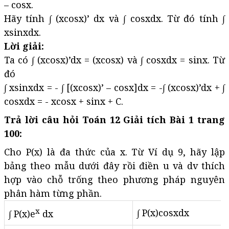
– cosx.
Hãy tính ∫ (xcosx)’ dx và ∫ cosxdx. Từ đó tính ∫
xsinxdx.
Lời giải:
Ta có ∫ (xcosx)’dx = (xcosx) và ∫ cosxdx = sinx. Từ
đó
∫ xsinxdx = - ∫ [(xcosx)’ – cosx]dx = -∫ (xcosx)’dx + ∫
cosxdx = - xcosx + sinx + C.
Trả lời câu hỏi Toán 12 Giải tích Bài 1 trang
100:
Cho P(x) là đa thức của x. Từ Ví dụ 9, hãy lập
bảng theo mẫu dưới đây rồi điền u và dv thích
hợp vào chỗ trống theo phương pháp nguyên
phân hàm từng phần.
x
∫ P(x)cosxdx
∫ P(x)e
dx