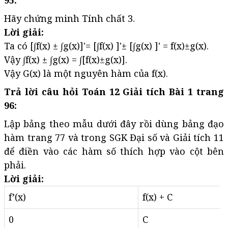
95:
Hãy chứng minh Tính chất 3.
Lời giải:
Ta có [∫f(x) ± ∫g(x)]'= [∫f(x) ]'± [∫g(x) ]' = f(x)±g(x).
Vậy ∫f(x) ± ∫g(x) = ∫[f(x)±g(x)].
Vậy G(x) là một nguyên hàm của f(x).
Trả lời câu hỏi Toán 12 Giải tích Bài 1 trang
96:
Lập bảng theo mẫu dưới đây rồi dùng bảng đạo
hàm trang 77 và trong SGK Đại số và Giải tích 11
để điền vào các hàm số thích hợp vào cột bên
phải.
Lời giải:
f’(x)
f(x) + C
0
C