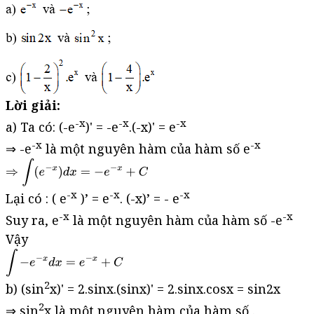
Lời giải:
-x
-x
-x
a) Ta có: (-e
)' = -e
.(-x)' = e
-x
-x
⇒ -e
là một nguyên hàm của hàm số e
-x
-x
-x
Lại có : ( e
)’ = e
. (-x)’ = - e
-x
-x
Suy ra, e
là một nguyên hàm của hàm số -e
Vậy
2
b) (sin
x)' = 2.sinx.(sinx)' = 2.sinx.cosx = sin2x
2
⇒ sin
x là một nguyên hàm của hàm số .