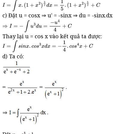
c) Đặt u = cosx ⇒ u' = -sinx ⇒ du = -sinx.dx
Thay lại u = cos x vào kết quả ta được:
d) Ta có: