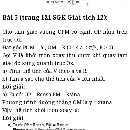
Bài 5 (trang 121 SGK Giải tích 12):
Cho tam giác vuông OPM có cạnh OP nằm trên
trục Ox.
Đặt góc POM = a’, OM = R (0 =< a < π/3, R > 0).
Gọi V là khối tròn xoay thu được khi quay tam
giác đó xung quanh trục Ox.
a) Tính thể tích của V theo a và R.
b) Tìm a sao cho thể tích của V lớn nhất.
Lời giải:
a) Ta có: OP = Rcosa.PM = Rsina
Phương trình đường thẳng OM là y = xtana
Vậy thể tích khối tròn xoay là:
Lời giải