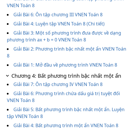
VNEN Toán 8
Giải Bài 6: Ôn tập chương III VNEN Toán 8
Giải Bài 4: Luyện tập VNEN Toán 8 (Chi tiết)
Giải Bài 3: Một số phương trình đưa được về dạng
phương trình ax + b = 0 VNEN Toán 8
Giải Bài 2: Phương trình bậc nhất một ẩn VNEN Toán
8
Giải Bài 1: Mở đầu về phương trình VNEN Toán 8
Chương 4: Bất phương trình bậc nhất một ẩn
Giải Bài 7: Ôn tập chương IV VNEN Toán 8
Giải Bài 6: Phương trình chứa dấu giá trị tuyệt đối
VNEN Toán 8
Giải Bài 5: Bất phương trình bậc nhất một ẩn. Luyện
tập VNEN Toán 8
Giải Bài 4: Bất phương trình một ẩn VNEN Toán 8