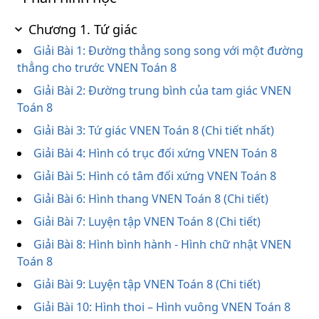
Chương 1. Tứ giác
Giải Bài 1: Đường thẳng song song với một đường
thẳng cho trước VNEN Toán 8
Giải Bài 2: Đường trung bình của tam giác VNEN
Toán 8
Giải Bài 3: Tứ giác VNEN Toán 8 (Chi tiết nhất)
Giải Bài 4: Hình có trục đối xứng VNEN Toán 8
Giải Bài 5: Hình có tâm đối xứng VNEN Toán 8
Giải Bài 6: Hình thang VNEN Toán 8 (Chi tiết)
Giải Bài 7: Luyện tập VNEN Toán 8 (Chi tiết)
Giải Bài 8: Hình bình hành - Hình chữ nhật VNEN
Toán 8
Giải Bài 9: Luyện tập VNEN Toán 8 (Chi tiết)
Giải Bài 10: Hình thoi – Hình vuông VNEN Toán 8