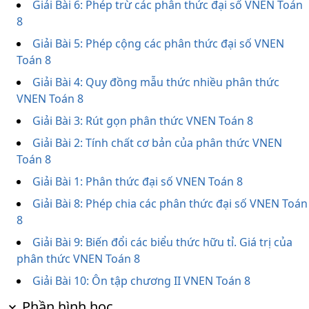
Giải Bài 6: Phép trừ các phân thức đại số VNEN Toán
8
Giải Bài 5: Phép cộng các phân thức đại số VNEN
Toán 8
Giải Bài 4: Quy đồng mẫu thức nhiều phân thức
VNEN Toán 8
Giải Bài 3: Rút gọn phân thức VNEN Toán 8
Giải Bài 2: Tính chất cơ bản của phân thức VNEN
Toán 8
Giải Bài 1: Phân thức đại số VNEN Toán 8
Giải Bài 8: Phép chia các phân thức đại số VNEN Toán
8
Giải Bài 9: Biến đổi các biểu thức hữu tỉ. Giá trị của
phân thức VNEN Toán 8
Giải Bài 10: Ôn tập chương II VNEN Toán 8
Phần hình học