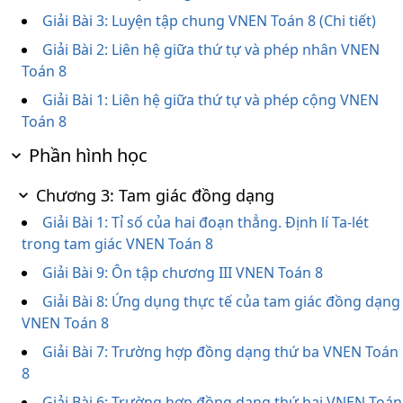
Giải Bài 3: Luyện tập chung VNEN Toán 8 (Chi tiết)
Giải Bài 2: Liên hệ giữa thứ tự và phép nhân VNEN
Toán 8
Giải Bài 1: Liên hệ giữa thứ tự và phép cộng VNEN
Toán 8
Phần hình học
Chương 3: Tam giác đồng dạng
Giải Bài 1: Tỉ số của hai đoạn thẳng. Định lí Ta-lét
trong tam giác VNEN Toán 8
Giải Bài 9: Ôn tập chương III VNEN Toán 8
Giải Bài 8: Ứng dụng thực tế của tam giác đồng dạng
VNEN Toán 8
Giải Bài 7: Trường hợp đồng dạng thứ ba VNEN Toán
8
Giải Bài 6: Trường hợp đồng dạng thứ hai VNEN Toán