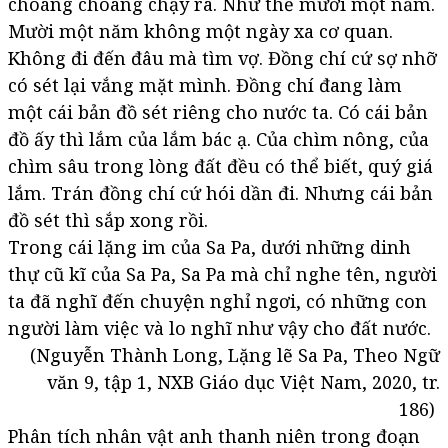
choáng choàng chạy ra. Như thế mười một năm.
Mười một năm không một ngày xa cơ quan.
Không đi đến đâu mà tìm vợ. Đồng chí cứ sợ nhỡ
có sét lại vắng mặt mình. Đồng chí đang làm
một cái bản đồ sét riêng cho nước ta. Có cái bản
đồ ấy thì lắm của lắm bác ạ. Của chìm nông, của
chìm sâu trong lòng đất đều có thể biết, quý giá
lắm. Trán đồng chí cứ hói dần đi. Nhưng cái bản
đồ sét thì sắp xong rồi.
Trong cái lặng im của Sa Pa, dưới những dinh
thự cũ kĩ của Sa Pa, Sa Pa mà chỉ nghe tên, người
ta đã nghĩ đến chuyện nghỉ ngơi, có những con
người làm việc và lo nghĩ như vậy cho đất nước.
(Nguyễn Thành Long, Lặng lẽ Sa Pa, Theo Ngữ
văn 9, tập 1, NXB Giáo dục Việt Nam, 2020, tr.
186)
Phân tích nhân vật anh thanh niên trong đoạn