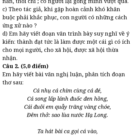
nản, thổi chí ; có người lại gồng mình vượt qua.
c) Theo tác giả, khi gặp hoàn cảnh khó khăn
buộc phải khắc phục, con người có những cách
ứng xử nào ?
d) Em hãy viết đoạn văn trình bày suy nghĩ về ý
kiến: thành đạt tức là làm được một cái gì có ích
cho mọi người, cho xã hội, được xã hội thừa
nhận.
Câu 2. (5,0 điểm)
Em hãy viết bài văn nghị luận, phân tích đoạn
thơ sau:
Cá nhụ cá chim cùng cá đé,
Cá song lấp lánh đuốc đen hồng,
Cái đuôi em quẫy trăng vàng chóe,
Đêm thở: sao lùa nước Hạ Long.
Ta hát bài ca gọi cá vào,