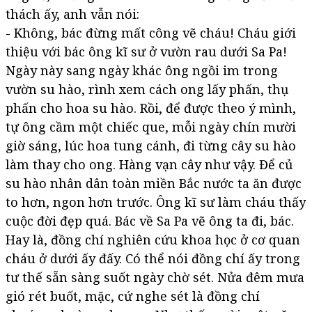
thách ấy, anh vẫn nói:
- Không, bác đừng mất công vẽ cháu! Cháu giới
thiệu với bác ông kĩ sư ở vườn rau dưới Sa Pa!
Ngày này sang ngày khác ông ngồi im trong
vườn su hào, rình xem cách ong lấy phấn, thụ
phấn cho hoa su hào. Rồi, để được theo ý mình,
tự ông cầm một chiếc que, mỗi ngày chín mười
giờ sáng, lúc hoa tung cánh, đi từng cây su hào
làm thay cho ong. Hàng vạn cây như vậy. Để củ
su hào nhân dân toàn miền Bắc nước ta ăn được
to hơn, ngon hơn trước. Ông kĩ sư làm cháu thấy
cuộc đời đẹp quá. Bác về Sa Pa vẽ ông ta đi, bác.
Hay là, đồng chí nghiên cứu khoa học ở cơ quan
cháu ở dưới ấy đấy. Có thể nói đồng chí ấy trong
tư thế sẵn sàng suốt ngày chờ sét. Nửa đêm mưa
gió rét buốt, mặc, cứ nghe sét là đồng chí