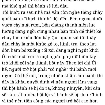
mà khô quá thì bánh sẽ hôi dầu.
Tôi bước ra sau nhà mà vẫn còn nghe tiếng chày
quết bánh “thịch thình” dội đến. Bên ngoài, dưới
vườn cây mát rượi, bốn chàng thanh niên lực
lưỡng đang ngồi cùng nhau bàn tính để thiết kế
chày theo kiểu đòn bẩy. Qua quan sát tôi thấy
đầu chày là một khúc gỗ to, hình trụ, theo lực
đòn bám bổ xuống cối xôi đang nghi ngút khói.
Ở trước mặt cối là một người phụ nữ luôn tay
trở khối xôi sáp thành bột này. Theo lời chị Út
kế, người trở bột phải “có nghề” thì bánh mới
ngon. Có thể nói, trong nhiều khâu làm bánh thì
đây là khâu quyết định vì nếu người làm vụng
thì bột bánh sẽ bị đơ ra, không nhuyễn, khi cán
sẽ còn rất nhiều hột lội và bánh sẽ bị chai. Chính
vì thế nên tiền công của người trở bột cao hơn