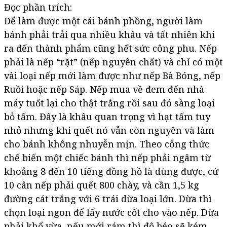
Đọc phần trích:
Để làm được một cái bánh phồng, người làm
bánh phải trải qua nhiều khâu và tất nhiên khi
ra đến thành phẩm cũng hết sức công phu. Nếp
phải là nếp “rặt” (nếp nguyên chất) và chỉ có một
vài loại nếp mới làm được như nếp Bà Bóng, nếp
Ruồi hoặc nếp Sáp. Nếp mua về đem đến nhà
máy tuốt lại cho thật trắng rồi sau đó sàng loại
bỏ tấm. Đây là khâu quan trọng vì hạt tấm tuy
nhỏ nhưng khi quết nó vẫn còn nguyên và làm
cho bánh không nhuyễn mịn. Theo công thức
chế biến một chiếc bánh thì nếp phải ngâm từ
khoảng 8 đến 10 tiếng đồng hồ là dùng được, cứ
10 cân nếp phải quết 800 chày, và cần 1,5 kg
đường cát trắng với 6 trái dừa loại lớn. Dừa thì
chọn loại ngon để lấy nước cốt cho vào nếp. Dừa
phải khổ vừa, nếu mới rám thì độ béo sẽ kém