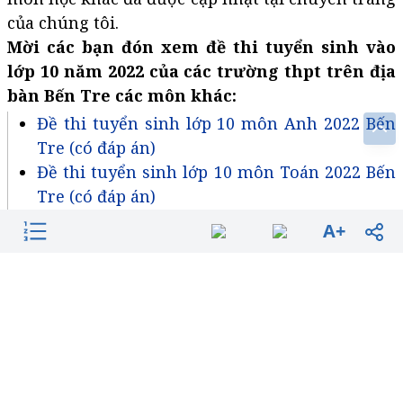
của chúng tôi.
Mời các bạn đón xem đề thi tuyển sinh vào
lớp 10 năm 2022 của các trường thpt trên địa
bàn Bến Tre các môn khác:
Đề thi tuyển sinh lớp 10 môn Anh 2022 Bến
Tre (có đáp án)
Đề thi tuyển sinh lớp 10 môn Toán 2022 Bến
Tre (có đáp án)
Đề thi tuyển sinh lớp 10 môn Hóa (chuyên)
A+
2022 Chuyên Bến Tre có đáp án
►►
CLICK NGAY
vào nút
TẢI VỀ
dưới đây để tải
về Bộ đề thi tuyển sinh lớp 10 môn Văn 2022 Bến
Tre (Có đáp án) file Word, pdf hoàn toàn miễn
phí!
Tải về